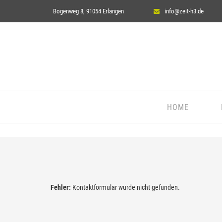
Bogenweg 8, 91054 Erlangen
info@zeit-h3.de
HOME
Fehler:
Kontaktformular wurde nicht gefunden.