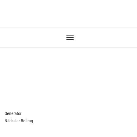
Previous
Generator
Post
Next
Nächster Beitrag
Post